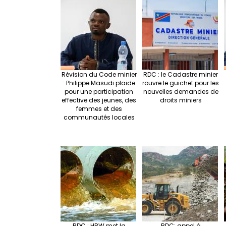
o
k
Révision du Code minier
RDC : le Cadastre minier
: Philippe Masudi plaide
rouvre le guichet pour les
pour une participation
nouvelles demandes de
effective des jeunes, des
droits miniers
femmes et des
communautés locales
RDC : HRW met la
RDC: appel à