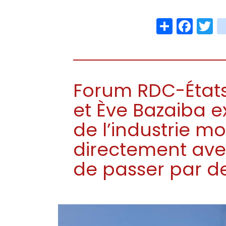
Share
Face
T
Forum RDC-États-
et Ève Bazaiba e
de l’industrie mo
directement ave
de passer par d