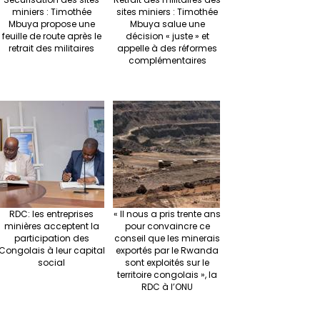
miniers : Timothée
sites miniers : Timothée
Mbuya propose une
Mbuya salue une
feuille de route après le
décision « juste » et
retrait des militaires
appelle à des réformes
complémentaires
RDC: les entreprises
« Il nous a pris trente ans
minières acceptent la
pour convaincre ce
participation des
conseil que les minerais
Congolais à leur capital
exportés par le Rwanda
social
sont exploités sur le
territoire congolais », la
RDC à l’ONU