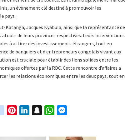
Unis, un événement clé destiné à promouvoir les
le pays.
ut-Katanga, Jacques Kyabula, ainsi que la représentante de
 atouts de leurs provinces respectives. Leurs interventions
les à attirer des investissements étrangers, tout en
sence de banquiers et d’entrepreneurs congolais vivant aux
ion est cruciale pour établir des liens solides entre les
omiques offertes par la RDC. Cette rencontre d’affaires a
cer les relations économiques entre les deux pays, tout en
in
Pi
Li
S
W
M
i
st
nt
n
n
h
es
t
ag
er
ke
a
at
se
r
ra
es
dI
pc
sA
n