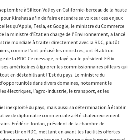
septembre à Silicon Valley en Californie-berceau de la haute
our Kinshasa afin de faire entendre sa voix sur ces enjeux
 telles qu’Apple, Tesla, et Google, le ministre du Commerce
e la ministre d’État en charge de l’Environnement, a lancé
dustrie mondiale à traiter directement avec la RDC, plutôt
iers, comme l’ont précisé les ministres, ont établi un
ge de la RDC. Ce message, relayé par le président Félix
prises américaines à ignorer les commissionnaires pilleurs qui
out en déstabilisant l’Est du pays. Le ministre du
e d’opportunités dans divers domaines, notamment le
es électriques, l’agro-industrie, le transport, et les
l inexploité du pays, mais aussi sa détermination à établir
itiative de diplomatie commerciale a été chaleureusement
ains. Frédéric Jordan, président de la chambre de
’investir en RDC, mettant en avant les facilités offertes
 environnement de croissance. Le forum a également marqué