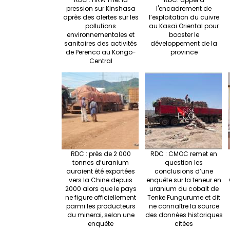
pression sur Kinshasa
l'encadrement de
après des alertes sur les
l’exploitation du cuivre
pollutions
au Kasaï Oriental pour
environnementales et
booster le
sanitaires des activités
développement de la
de Perenco au Kongo-
province
Central
RDC : près de 2 000
RDC : CMOC remet en
tonnes d’uranium
question les
auraient été exportées
conclusions d’une
vers la Chine depuis
enquête sur la teneur en
2000 alors que le pays
uranium du cobalt de
ne figure officiellement
Tenke Fungurume et dit
parmi les producteurs
ne connaître la source
du minerai, selon une
des données historiques
enquête
citées