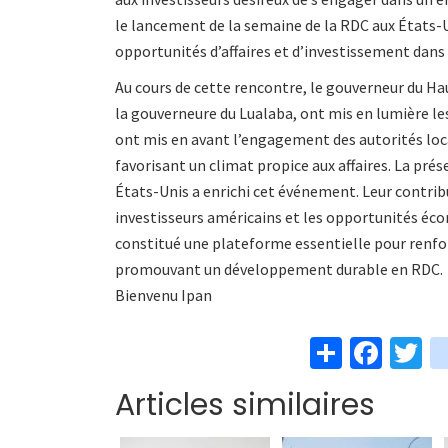
le lancement de la semaine de la RDC aux États-
opportunités d’affaires et d’investissement dans 
Au cours de cette rencontre, le gouverneur du Ha
la gouverneure du Lualaba, ont mis en lumière les
ont mis en avant l’engagement des autorités loca
favorisant un climat propice aux affaires. La pré
États-Unis a enrichi cet événement. Leur contribut
investisseurs américains et les opportunités écon
constitué une plateforme essentielle pour renfor
promouvant un développement durable en RDC.
Bienvenu Ipan
S
Fa
T
h
ce
w
Articles similaires
ar
b
t
e
o
e