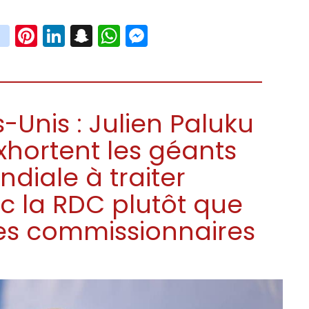
book
witter
instagram
Pinterest
LinkedIn
Snapchat
WhatsApp
Messenger
Unis : Julien Paluku
xhortent les géants
ndiale à traiter
c la RDC plutôt que
es commissionnaires