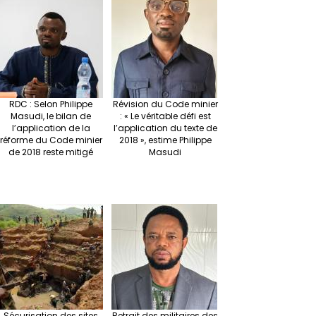
m
t
n
h
p
ge
at
p
r
RDC : Selon Philippe
Révision du Code minier
Masudi, le bilan de
: « Le véritable défi est
l’application de la
l’application du texte de
réforme du Code minier
2018 », estime Philippe
de 2018 reste mitigé
Masudi
Sécurisation des sites
Retrait des militaires des