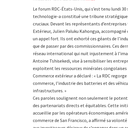
Le forum RDC-États-Unis, qui s’est tenu lundi 30 
technologie-a constitué une tribune stratégique p
cruciaux. Devant les représentants d’entreprises
Extérieur, Julien Paluku Kahongya, accompagné d
un appel fort. Ils ont exhorté ces géants de l’in
que de passer par des commissionnaires. Ces dern
réseau international qui nuit injustement à l’ima
Antoine Tshisekedi, vise à sensibiliser les entre
exploitent les ressources minérales congolaises t
Commerce extérieur a déclaré : « La RDC regorg
commerce, l’industrie des batteries et des véhicul
infrastructures. »
Ces paroles soulignent non seulement le potentie
des partenariats directs et équitables. Cette in
accueillie par les opérateurs économiques améric
commerce de San Francisco, a affirmé sa volonté d
aux investisseurs désireux de s’engager dans un