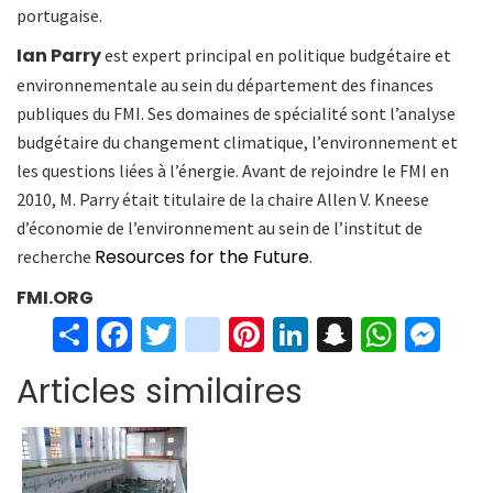
portugaise.
Ian Parry
est expert principal en politique budgétaire et
environnementale au sein du département des finances
publiques du FMI. Ses domaines de spécialité sont l’analyse
budgétaire du changement climatique, l’environnement et
les questions liées à l’énergie. Avant de rejoindre le FMI en
2010, M. Parry était titulaire de la chaire Allen V. Kneese
d’économie de l’environnement au sein de l’institut de
Resources for the Future
recherche
.
FMI.ORG
S
Fa
T
in
Pi
Li
S
W
M
h
ce
wi
st
nt
n
n
h
es
Articles similaires
ar
b
tt
ag
er
ke
a
at
se
e
o
er
ra
es
dI
pc
sA
n
o
m
t
n
h
p
ge