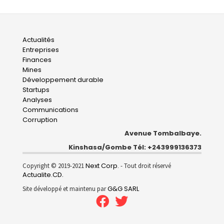
Main
Actualités
Entreprises
navigation
Finances
Mines
Développement durable
Startups
Analyses
Communications
Corruption
Avenue Tombalbaye.
Kinshasa/Gombe Tél: +243999136373
Next Corp.
Copyright © 2019-2021
- Tout droit réservé
Actualite.CD
.
G&G SARL
Site développé et maintenu par