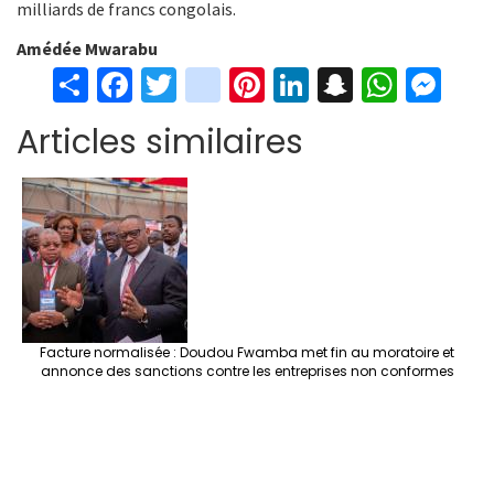
milliards de francs congolais.
Amédée Mwarabu
S
Fa
T
in
Pi
Li
S
W
M
h
ce
wi
st
nt
n
n
h
es
Articles similaires
ar
b
tt
ag
er
ke
a
at
se
e
o
er
ra
es
dI
pc
sA
n
o
m
t
n
h
p
ge
k
at
p
r
Facture normalisée : Doudou Fwamba met fin au moratoire et
annonce des sanctions contre les entreprises non conformes