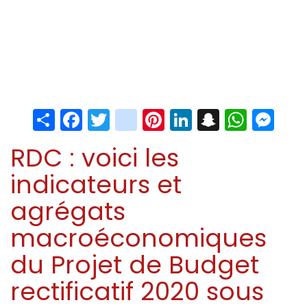
Share
Facebook
Twitter
instagram
Pinterest
LinkedIn
Snapchat
Whats
Me
RDC : voici les
indicateurs et
agrégats
macroéconomiques
du Projet de Budget
rectificatif 2020 sous