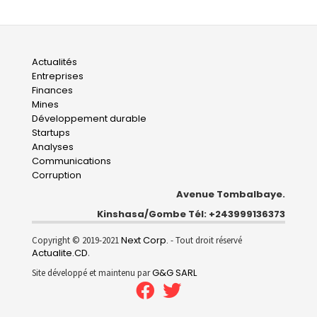
Main
Actualités
Entreprises
navigation
Finances
Mines
Développement durable
Startups
Analyses
Communications
Corruption
Avenue Tombalbaye.
Kinshasa/Gombe Tél: +243999136373
Next Corp.
Copyright © 2019-2021
- Tout droit réservé
Actualite.CD
.
G&G SARL
Site développé et maintenu par