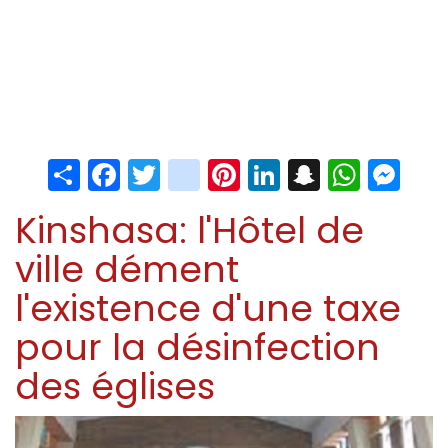
Share
Facebook
Twitter
instagram
Pinterest
LinkedIn
Snapchat
Whats
Me
Kinshasa: l'Hôtel de
ville dément
l'existence d'une taxe
pour la désinfection
des églises