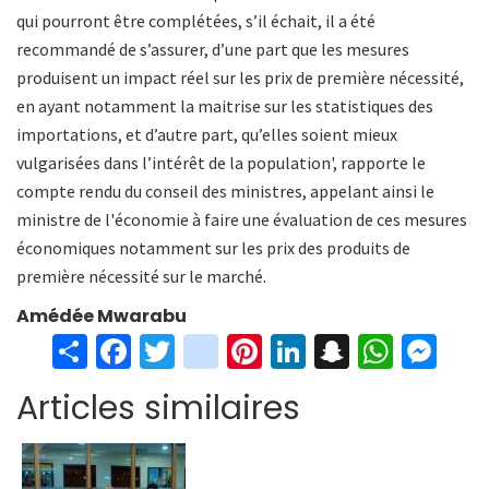
qui pourront être complétées, s’il échait, il a été
recommandé de s’assurer, d’une part que les mesures
produisent un impact réel sur les prix de première nécessité,
en ayant notamment la maitrise sur les statistiques des
importations, et d’autre part, qu’elles soient mieux
vulgarisées dans l’intérêt de la population', rapporte le
compte rendu du conseil des ministres, appelant ainsi le
ministre de l'économie à faire une évaluation de ces mesures
économiques notamment sur les prix des produits de
première nécessité sur le marché.
Amédée Mwarabu
S
Fa
T
in
Pi
Li
S
W
M
h
ce
wi
st
nt
n
n
h
es
Articles similaires
ar
b
tt
ag
er
ke
a
at
se
e
o
er
ra
es
dI
pc
sA
n