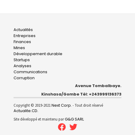
Main
Actualités
Entreprises
navigation
Finances
Mines
Développement durable
Startups
Analyses
Communications
Corruption
Avenue Tombalbaye.
Kinshasa/Gombe Tél: +243999136373
Next Corp.
Copyright © 2019-2021
- Tout droit réservé
Actualite.CD
.
G&G SARL
Site développé et maintenu par