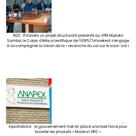
o
m
t
n
h
p
ge
k
at
p
r
RDC: À travers un projet structurant présenté au VPM Mukoko
Samba, le Corps d'élite scientifique de l'UDPS/Tshisekedi s'engage
à accompagner la vision de la « revanche du sol sur le sous-sol »
Exportations : le gouvernement met en place une task force pour
booster les produits « Made in DRC »