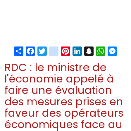
Share
Facebook
Twitter
instagram
Pinterest
LinkedIn
Snapchat
Whats
Me
RDC : le ministre de
l'économie appelé à
faire une évaluation
des mesures prises en
faveur des opérateurs
économiques face au