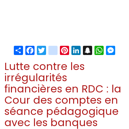
Share
Facebook
Twitter
instagram
Pinterest
LinkedIn
Snapchat
Whats
Me
Lutte contre les
irrégularités
financières en RDC : la
Cour des comptes en
séance pédagogique
avec les banques