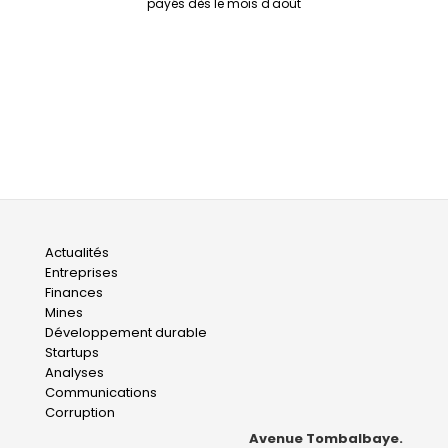
payés dès le mois d'août
Main
Actualités
Entreprises
navigation
Finances
Mines
Développement durable
Startups
Analyses
Communications
Corruption
Avenue Tombalbaye.