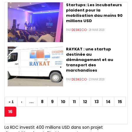
Startups: Les incubateurs
plaident pour la
mobilisation dau moins 90
millions USD
DESKECO
PAR
- 28 MAR 2018
RAYKAT : une startup
destinée au
déménagement et au
transport des
marchandises
DESKECO
PAR
- 23 MAR 2018
Pagination
8
9
10
11
12
13
14
15
Première
« 1
Page
‹
…
Page
Page
Page
Page
Page
Page
Page
Page
page
précédente
16
Page
courante
La RDC investit 400 millions USD dans son projet