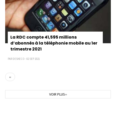
La RDC compte 41,595 millions
d’abonnés à la téléphonie mobile au 1er
trimestre 2021
PAR DESKECO - 02 SEP 2021
Page
‹‹
précédente
Page
VOIR PLUS››
suivante