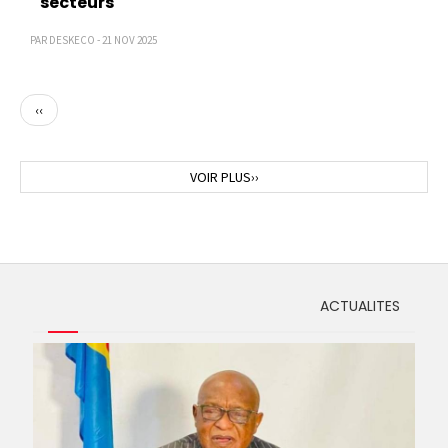
secteurs
PAR DESKECO - 21 NOV 2025
Page
‹‹
précédente
Page
VOIR PLUS››
suivante
ACTUALITES