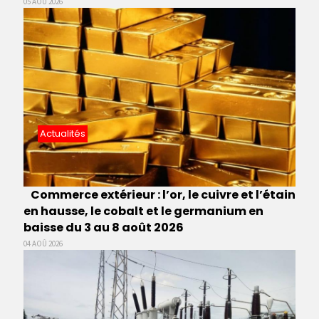
05 AOÛ 2026
Actualités
Commerce extérieur : l’or, le cuivre et l’étain
en hausse, le cobalt et le germanium en
baisse du 3 au 8 août 2026
04 AOÛ 2026