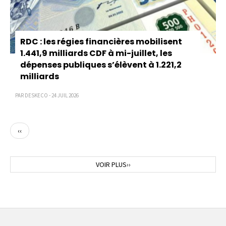
RDC : les régies financières mobilisent
1.441,9 milliards CDF à mi-juillet, les
dépenses publiques s’élèvent à 1.221,2
milliards
PAR DESKECO - 24 JUIL 2026
Page
‹‹
précédente
Page
VOIR PLUS››
suivante