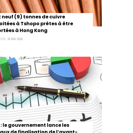
 neuf (9) tonnes de cuivre
oitées à Tshopo prêtes à être
ortées à Hong Kong
CO - 18 MAI 2026
: le gouvernement lance les
aux de finalisation de l’avant-