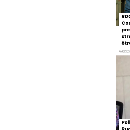
RDC
Con
pre
str
étr
PAR DESK
Pol
Rua