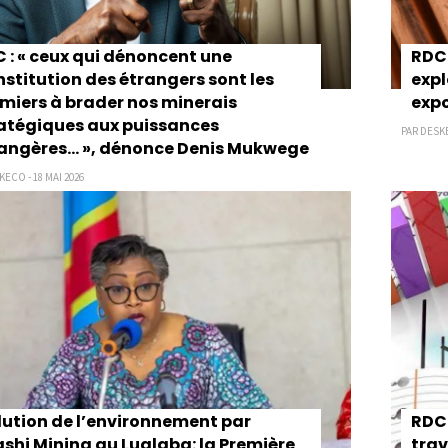
 : « ceux qui dénoncent une
RDC:
stitution des étrangers sont les
expl
miers à brader nos minerais
exp
atégiques aux puissances
PAR DESKE
angères… », dénonce Denis Mukwege
ECO - 18 MAI 2026
lution de l’environnement par
RDC 
shi Mining au Lualaba: la Première
trav