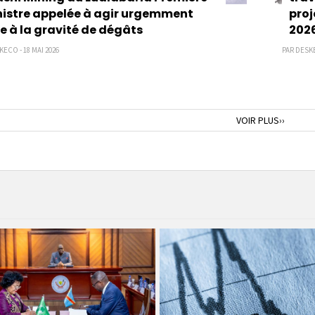
istre appelée à agir urgemment
proj
e à la gravité de dégâts
202
ECO - 18 MAI 2026
PAR DESKE
nte
Page
VOIR PLUS››
suivante