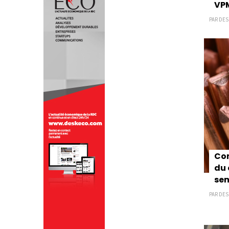
VPM
PAR DESK
Com
du 
sem
PAR DESK