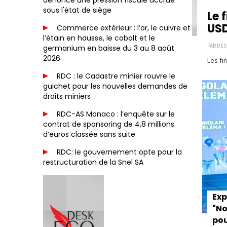
dénonce une pression fiscale accrue
sous l'état de siège
Le 
USD
Commerce extérieur : l’or, le cuivre et
l’étain en hausse, le cobalt et le
PAR DES
germanium en baisse du 3 au 8 août
2026
Les fi
Paginat
RDC : le Cadastre minier rouvre le
guichet pour les nouvelles demandes de
droits miniers
RDC-AS Monaco : l’enquête sur le
contrat de sponsoring de 4,8 millions
d’euros classée sans suite
RDC: le gouvernement opte pour la
restructuration de la Snel SA
Exp
"No
pou