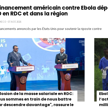
financement américain contre Ebola dép
 en RDC et dans la région
KECO - 07 AOÛ 2026
nancements annoncés par les États-Unis pour soutenir la riposte contre
ion
losion de la masse salariale en RDC:
Ebol
us sommes en train de nous battre
l’ac
r descendre davantage", rassure le
mill