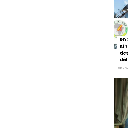
RDC
Kin
des
dél
PAR DESK