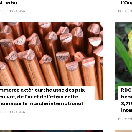
 Liahu
l’O
ECO - 19 MAI 2026
PAR DESKE
merce extérieur : hausse des prix
RDC 
cuivre, de l’or et de l’étain cette
hebd
aine sur le marché international
3,71
int
ECO - 19 MAI 2026
PAR DESKE