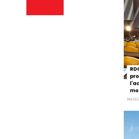
RDC
pro
l'a
mob
PAR DESK