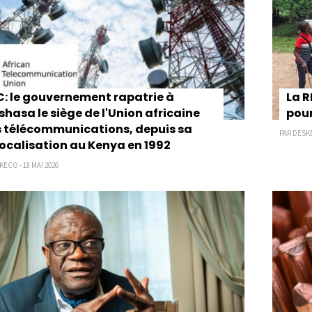
: le gouvernement rapatrie à
La R
shasa le siège de l'Union africaine
pour
 télécommunications, depuis sa
PAR DESKE
ocalisation au Kenya en 1992
ECO - 18 MAI 2026