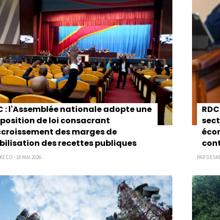
 : l'Assemblée nationale adopte une
RDC 
position de loi consacrant
sect
ccroissement des marges de
écon
ilisation des recettes publiques
cont
ECO - 18 MAI 2026
PAR DESKE